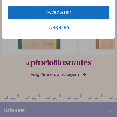
Accepteren
Weigeren
@pineloillustraties
Volg Pinélo op Instagram
Geboorte