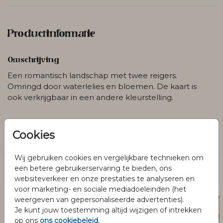
Productinformatie
Omschrijving
Een romantisch landschap met twee reigers.
Omringd door waterlelies en bloemen. De kaart is
ook verkrijgbaar in een andere kleurstelling.
Collectie
Cookies
Trouwkaarten
Wij gebruiken cookies en vergelijkbare technieken om
een betere gebruikerservaring te bieden, ons
Dit vind je misschien ook leuk
websiteverkeer en onze prestaties te analyseren en
voor marketing- en sociale mediadoeleinden (het
weergeven van gepersonaliseerde advertenties).
Je kunt jouw toestemming altijd wijzigen of intrekken
op ons
ons cookiebeleid
.