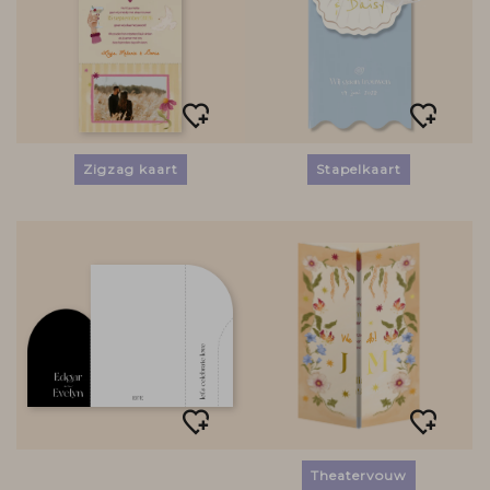
Zigzag kaart
Stapelkaart
Theatervouw