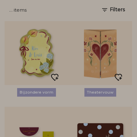
Filters
…
items
Bijzondere vorm
Theatervouw