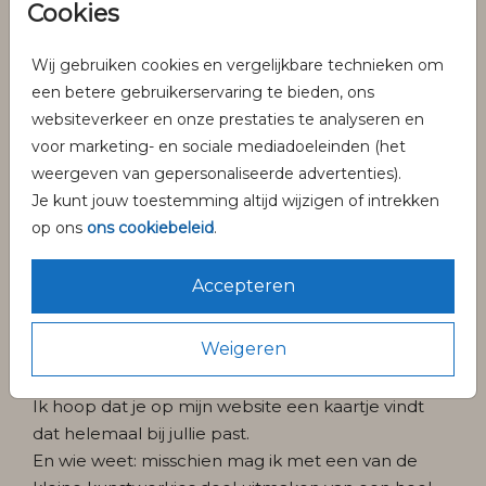
aankondigen van een nieuw leven of een nieuw
Cookies
hoofdstuk samen, elk ontwerp vertelt een verhaal.
Zo kun je bij Pinélo terecht voor je volledige
Wij gebruiken cookies en vergelijkbare technieken om
trouwhuisstijl waarmee al jouw drukwerk op elkaar
een betere gebruikerservaring te bieden, ons
is afgestemd.
websiteverkeer en onze prestaties te analyseren en
voor marketing- en sociale mediadoeleinden (het
Mijn stijl?
Uitgesproken, vol kleur, leuke details en
weergeven van gepersonaliseerde advertenties).
het gebruik van folie!
Je kunt jouw toestemming altijd wijzigen of intrekken
Met een voorliefde voor kleur, speelse thema’s en
op ons
ons cookiebeleid
.
luxe foliedruk, ontwerp ik kaarten die je niet snel
ergens anders ziet. Of je nu kiest uit de bestaande
Accepteren
collectie of samen met mij een ontwerp op maat
maakt, het draait altijd om jouw verhaal. Zo is ieder
ontwerp authentiek en volledig met de hand door
Weigeren
mij getekend.
Ik hoop dat je op mijn website een kaartje vindt
dat helemaal bij jullie past.
En wie weet: misschien mag ik met een van de