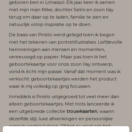
geboren ben in Limassol. Elk jaar keer ik samen
met mijn man Mike, dochter Selini en zoon Ilay
terug om daar op te laden, familie te zien en
natuurlijk volop inspiratie op te doen.
De basis van Pinélo werd gelegd toen ik begon
met het tekenen van portretillustraties. Liefdevolle
herinneringen aan mensen en momenten,
vereeuwigd op papier. Maar pas toen ik het
geboortekaartje voor onze zoon Ilay ontwierp,
vond ik écht mijn passie. Vanaf dat moment was ik
verkocht: geboortekaartjes werden het product
waar ik mij volledig op ging focussen.
Inmiddels is Pinélo uitgegroeid tot veel meer dan
alleen geboortekaartjes. Met trots lanceerde ik
een uitgebreide collectie
trouwkaarten
, waarin
dezelfde stijl, luxe afwerkingen en persoonlijke
aanpak centraal staan. Of het nu gaat om het