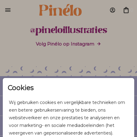
0
@pineloillustraties
Volg Pinélo op Instagram
Geboorte
Cookies
Wij gebruiken cookies en vergelijkbare technieken om
Trouwen
een betere gebruikerservaring te bieden, ons
websiteverkeer en onze prestaties te analyseren en
voor marketing- en sociale mediadoeleinden (het
Informatie
weergeven van gepersonaliseerde advertenties).