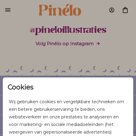
0
@pineloillustraties
Volg Pinélo op Instagram
Geboorte
Cookies
Wij gebruiken cookies en vergelijkbare technieken om
Trouwen
een betere gebruikerservaring te bieden, ons
websiteverkeer en onze prestaties te analyseren en
voor marketing- en sociale mediadoeleinden (het
Informatie
weergeven van gepersonaliseerde advertenties).