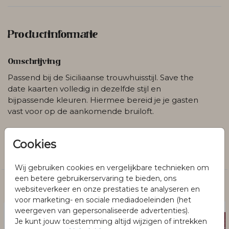
Productinformatie
Omschrijving
Passend bij de Siciliaanse trouwhuisstijl. Save the
date kaarten volledig in dezelfde stijl en
bijpassende kleuren. Hiermee bereid je je gasten
vast voor op de aankomende bruiloft.
Collectie
Cookies
Save the date
Wij gebruiken cookies en vergelijkbare technieken om
een betere gebruikerservaring te bieden, ons
Dit vind je misschien ook leuk
websiteverkeer en onze prestaties te analyseren en
voor marketing- en sociale mediadoeleinden (het
weergeven van gepersonaliseerde advertenties).
Je kunt jouw toestemming altijd wijzigen of intrekken