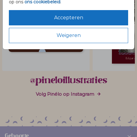
op ons
ons cookiebeleid
.
Accepteren
Weigeren
@pineloillustraties
Volg Pinélo op Instagram
Geboorte