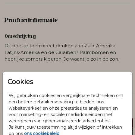
Productinformatie
Omschrijving
Dit doet je toch direct denken aan Zuid-Amerika,
Latijns-Amerika en de Caraïben? Palmbomen en
heerlijke zomers kleuren. Je waant je zo in de zon.
Collectie
Cookies
Save the date
Wij gebruiken cookies en vergelijkbare technieken om
een betere gebruikerservaring te bieden, ons
Dit vind je misschien ook leuk
websiteverkeer en onze prestaties te analyseren en
voor marketing- en sociale mediadoeleinden (het
weergeven van gepersonaliseerde advertenties).
Je kunt jouw toestemming altijd wijzigen of intrekken
op ons
ons cookiebeleid
.