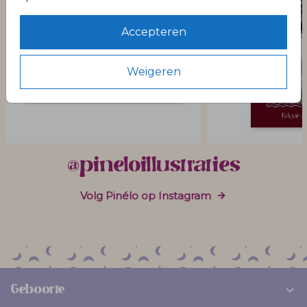
Accepteren
Weigeren
@pineloillustraties
Volg Pinélo op Instagram
Geboorte