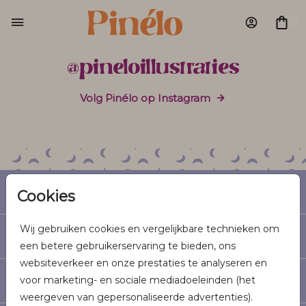
0
@pineloillustraties
Volg Pinélo op Instagram
Geboorte
Cookies
Wij gebruiken cookies en vergelijkbare technieken om
Trouwen
een betere gebruikerservaring te bieden, ons
websiteverkeer en onze prestaties te analyseren en
voor marketing- en sociale mediadoeleinden (het
Informatie
weergeven van gepersonaliseerde advertenties).