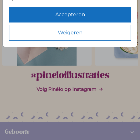
Accepteren
Weigeren
@pineloillustraties
Volg Pinélo op Instagram
Geboorte