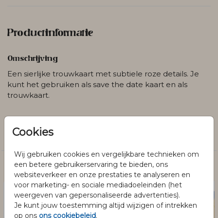
Productinformatie
Omschrijving
Een sierlijke trouwkaart met subtiele roze details. Je
kunt het gebruiken als save the date kaart en als
trouwkaart.
Collectie
Cookies
Trouwen
Wij gebruiken cookies en vergelijkbare technieken om
een betere gebruikerservaring te bieden, ons
Dit vind je misschien ook leuk
websiteverkeer en onze prestaties te analyseren en
voor marketing- en sociale mediadoeleinden (het
weergeven van gepersonaliseerde advertenties).
Je kunt jouw toestemming altijd wijzigen of intrekken
op ons
ons cookiebeleid
.