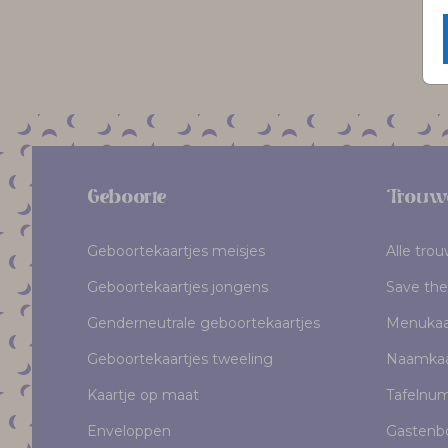
Geboorte
Trouw
Geboortekaartjes meisjes
Alle tro
Geboortekaartjes jongens
Save the
Genderneutrale geboortekaartjes
Menukaa
Geboortekaartjes tweeling
Naamkaa
Kaartje op maat
Tafelnu
Enveloppen
Gastenb