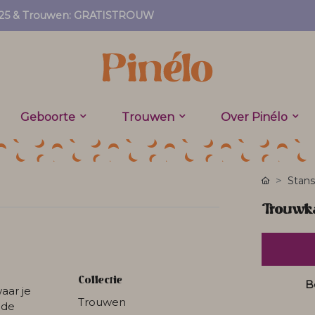
EF25 & Trouwen: GRATISTROUW
Geboorte
Trouwen
Over Pinélo
Stans
Trouwka
Collectie
B
aar je
Trouwen
f de