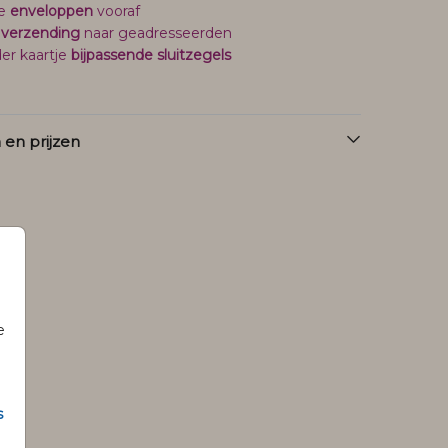
je
enveloppen
vooraf
 verzending
naar geadresseerden
er kaartje
bijpassende sluitzegels
en prijzen
e
s