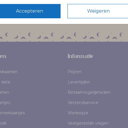
Accepteren
Weigeren
Volg Pinélo op Instagram
en
Informatie
uwkaarten
Prijzen
 date
Levertijden
rten
Betaalmogelijkheden
rtjes
Verzendservice
mmerkaartjes
Werkwijze
oek
Veelgestelde vragen