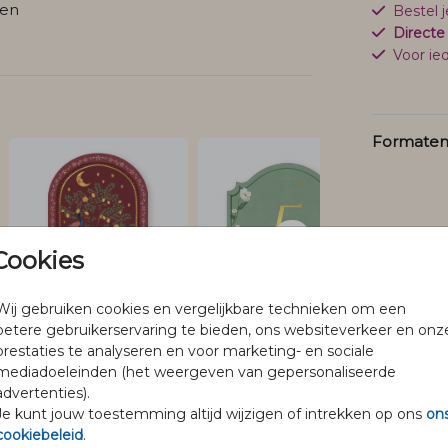
den
Bestel 
Directe
Voor ied
Formaten 
Cookies
Wij gebruiken cookies en vergelijkbare technieken om een
betere gebruikerservaring te bieden, ons websiteverkeer en onz
prestaties te analyseren en voor marketing- en sociale
mediadoeleinden (het weergeven van gepersonaliseerde
advertenties).
Je kunt jouw toestemming altijd wijzigen of intrekken op ons
on
cookiebeleid
.
@pineloillustraties