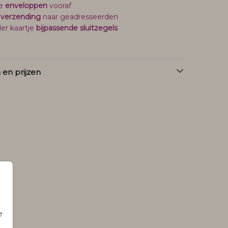
je
enveloppen
vooraf
 verzending
naar geadresseerden
er kaartje
bijpassende sluitzegels
en prijzen
e