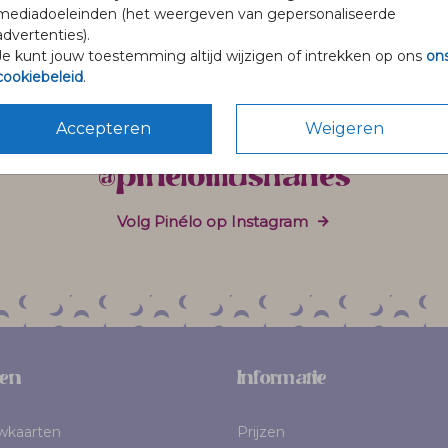
mediadoeleinden (het weergeven van gepersonaliseerde
advertenties).
Je kunt jouw toestemming altijd wijzigen of intrekken op ons
on
cookiebeleid
.
Accepteren
Weigeren
@pineloillustraties
Volg Pinélo op Instagram
en
Informatie
uwkaarten
Prijzen