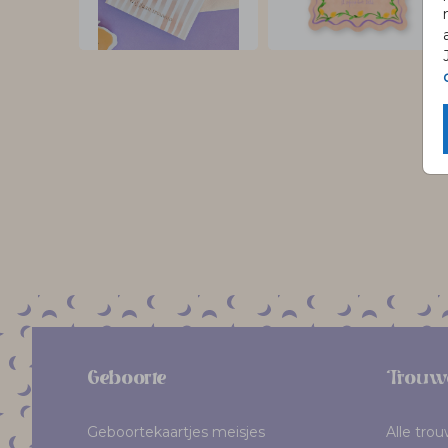
Geboorte
Trouw
Geboortekaartjes meisjes
Alle tro