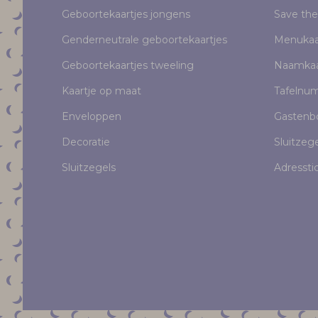
Geboortekaartjes jongens
Save the
Genderneutrale geboortekaartjes
Menukaa
Geboortekaartjes tweeling
Naamkaa
Kaartje op maat
Tafelnu
Enveloppen
Gastenb
Decoratie
Sluitzeg
Sluitzegels
Adressti