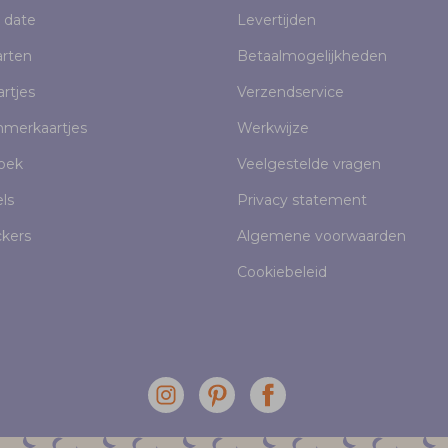
 date
Levertijden
rten
Betaalmogelijkheden
rtjes
Verzendservice
mmerkaartjes
Werkwijze
oek
Veelgestelde vragen
els
Privacy statement
ckers
Algemene voorwaarden
Cookiebeleid