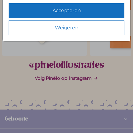
Accepteren
Weigeren
@pineloillustraties
Volg Pinélo op Instagram
Geboorte