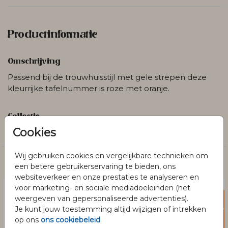
Productinformatie
Omschrijving
Passend bij de trouwhuisstijl met gele strepen deze
kleurrijke tafelnummer is roze met oranje.
Collectie
Cookies
Trouwen
Wij gebruiken cookies en vergelijkbare technieken om
Dit vind je misschien ook leuk
een betere gebruikerservaring te bieden, ons
websiteverkeer en onze prestaties te analyseren en
voor marketing- en sociale mediadoeleinden (het
weergeven van gepersonaliseerde advertenties).
Je kunt jouw toestemming altijd wijzigen of intrekken
op ons
ons cookiebeleid
.