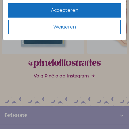
Accepteren
Weigeren
@pineloillustraties
Volg Pinélo op Instagram
Geboorte