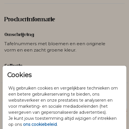
Productinformatie
Omschrijving
Tafelnummers met bloemen en een originele
vorm en een zacht groene kleur.
Collectie
Cookies
Trouwen
Wij gebruiken cookies en vergelijkbare technieken om
Dit vind je misschien ook leuk
een betere gebruikerservaring te bieden, ons
websiteverkeer en onze prestaties te analyseren en
voor marketing- en sociale mediadoeleinden (het
weergeven van gepersonaliseerde advertenties).
Je kunt jouw toestemming altijd wijzigen of intrekken
op ons
ons cookiebeleid
.