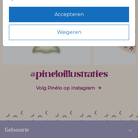
Accepteren
Weigeren
@pineloillustraties
Volg Pinélo op Instagram
Geboorte