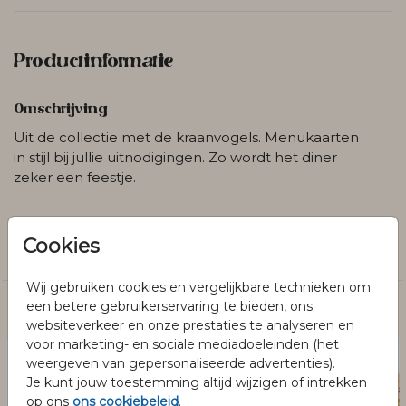
Productinformatie
Omschrijving
Uit de collectie met de kraanvogels. Menukaarten
in stijl bij jullie uitnodigingen. Zo wordt het diner
zeker een feestje.
Collectie
Cookies
Trouwen
Wij gebruiken cookies en vergelijkbare technieken om
een betere gebruikerservaring te bieden, ons
Dit vind je misschien ook leuk
websiteverkeer en onze prestaties te analyseren en
voor marketing- en sociale mediadoeleinden (het
weergeven van gepersonaliseerde advertenties).
Je kunt jouw toestemming altijd wijzigen of intrekken
op ons
ons cookiebeleid
.