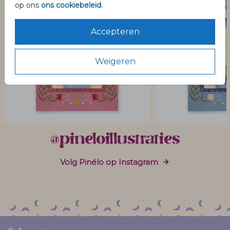
op ons
ons cookiebeleid
.
Accepteren
Weigeren
@pineloillustraties
Volg Pinélo op Instagram