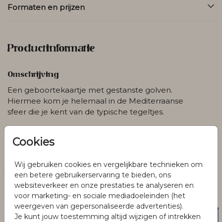
Formaten en prijzen
Productinformatie
Omschrijving
Een geboortekaartje met gestanste golven.
Hiermee kom je helemaal in de Mediterraanse
sfeer die je kent van de typische tegeltjes.
Collectie
Cookies
Geboorte
Wij gebruiken cookies en vergelijkbare technieken om
een betere gebruikerservaring te bieden, ons
websiteverkeer en onze prestaties te analyseren en
Dit vind je misschien ook leuk
voor marketing- en sociale mediadoeleinden (het
weergeven van gepersonaliseerde advertenties).
Je kunt jouw toestemming altijd wijzigen of intrekken