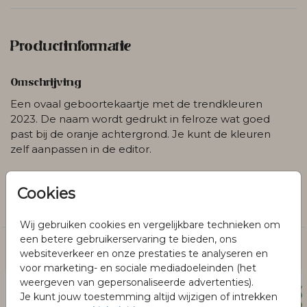
Productinformatie
Omschrijving
Een ovaal geboortekaartje met de trendkleuren
2023. De naam wordt gedrukt in felroze wat goed
past bij de oranje achtergrond. Je kunt de kleuren
zelf aanpassen in de editor.
Collectie
Cookies
Geboorte
Wij gebruiken cookies en vergelijkbare technieken om
een betere gebruikerservaring te bieden, ons
Dit vind je misschien ook leuk
websiteverkeer en onze prestaties te analyseren en
voor marketing- en sociale mediadoeleinden (het
weergeven van gepersonaliseerde advertenties).
Je kunt jouw toestemming altijd wijzigen of intrekken