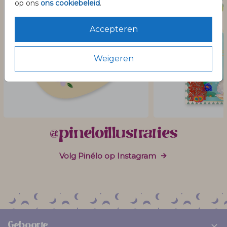
op ons
ons cookiebeleid
.
Accepteren
Weigeren
@pineloillustraties
Volg Pinélo op Instagram
Geboorte