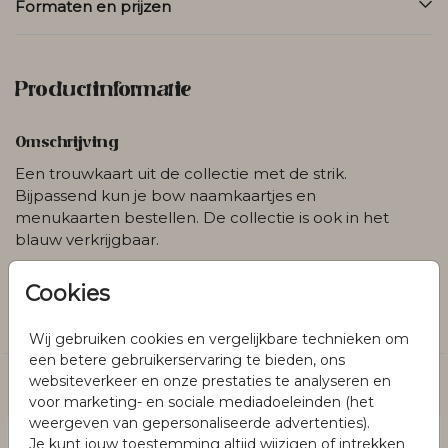
Formaten en prijzen
Productinformatie
Omschrijving
Een trouwkaart uit de collectie met de strik.
Bijpassend kun je bow naamkaartjes en
menukaarten bestellen. De collectie is ook in het
blauw verkrijgbaar.
Cookies
Collectie
Rechthoekige labelkaarten
Wij gebruiken cookies en vergelijkbare technieken om
een betere gebruikerservaring te bieden, ons
websiteverkeer en onze prestaties te analyseren en
Dit vind je misschien ook leuk
voor marketing- en sociale mediadoeleinden (het
weergeven van gepersonaliseerde advertenties).
Je kunt jouw toestemming altijd wijzigen of intrekken