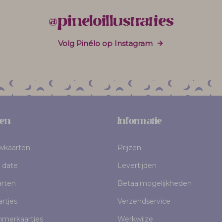
@pineloillustraties
Volg Pinélo op Instagram
en
Informatie
uwkaarten
Prijzen
 date
Levertijden
rten
Betaalmogelijkheden
rtjes
Verzendservice
mmerkaartjes
Werkwijze