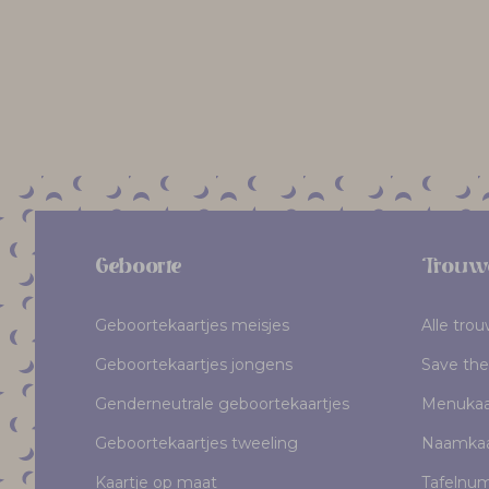
Geboorte
Trouw
Geboortekaartjes meisjes
Alle tro
Geboortekaartjes jongens
Save the
Genderneutrale geboortekaartjes
Menukaa
Geboortekaartjes tweeling
Naamkaa
Kaartje op maat
Tafelnu