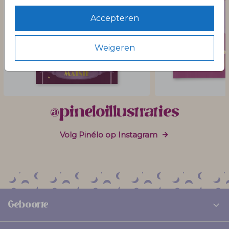
Accepteren
Weigeren
@pineloillustraties
Volg Pinélo op Instagram
Geboorte