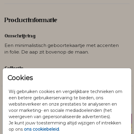
Productinformatie
Omschrijving
Een minimalistisch geboortekaartje met accenten
in folie. De aap zit bovenop de maan.
Collectie
Cookies
Meisjes
Wij gebruiken cookies en vergelijkbare technieken om
Dit vind je misschien ook leuk
een betere gebruikerservaring te bieden, ons
websiteverkeer en onze prestaties te analyseren en
voor marketing- en sociale mediadoeleinden (het
weergeven van gepersonaliseerde advertenties).
Je kunt jouw toestemming altijd wijzigen of intrekken
op ons
ons cookiebeleid
.