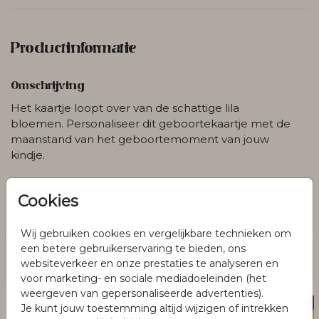
Productinformatie
Omschrijving
Het kaartje loopt over van de schattige lila
bloemen. Personaliseer dit geboortekaartje met de
maanstand van het geboortemoment van jouw
kindje.
Collectie
Cookies
Meisjes
Wij gebruiken cookies en vergelijkbare technieken om
een betere gebruikerservaring te bieden, ons
Dit vind je misschien ook leuk
websiteverkeer en onze prestaties te analyseren en
voor marketing- en sociale mediadoeleinden (het
weergeven van gepersonaliseerde advertenties).
Je kunt jouw toestemming altijd wijzigen of intrekken