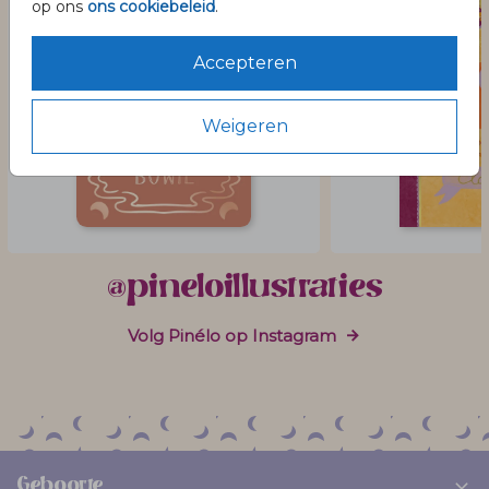
op ons
ons cookiebeleid
.
Accepteren
Weigeren
@pineloillustraties
Volg Pinélo op Instagram
Geboorte