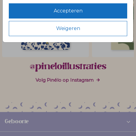
Accepteren
Weigeren
@pineloillustraties
Volg Pinélo op Instagram
Geboorte