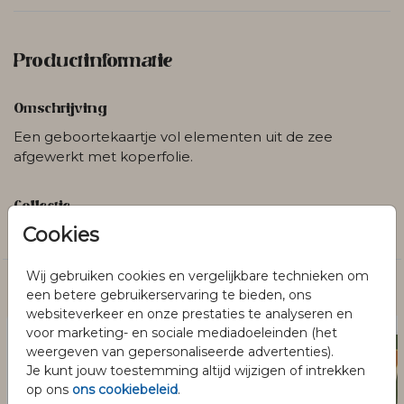
Productinformatie
Omschrijving
Een geboortekaartje vol elementen uit de zee
afgewerkt met koperfolie.
Collectie
Cookies
Jongens
Wij gebruiken cookies en vergelijkbare technieken om
Dit vind je misschien ook leuk
een betere gebruikerservaring te bieden, ons
websiteverkeer en onze prestaties te analyseren en
voor marketing- en sociale mediadoeleinden (het
weergeven van gepersonaliseerde advertenties).
Je kunt jouw toestemming altijd wijzigen of intrekken
op ons
ons cookiebeleid
.