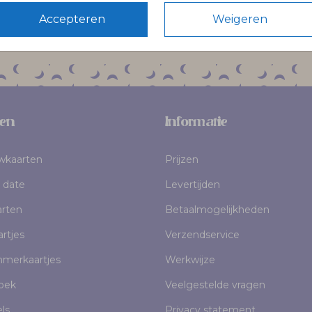
Volg Pinélo op Instagram
Accepteren
Weigeren
en
Informatie
uwkaarten
Prijzen
 date
Levertijden
rten
Betaalmogelijkheden
rtjes
Verzendservice
mmerkaartjes
Werkwijze
oek
Veelgestelde vragen
els
Privacy statement