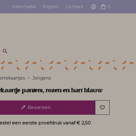
Informatie
Prijzen
Contact
0
rtekaartjes
Jongens
kaartje panters, rozen en hart blauw
Bewerken
estel een eerste proefdruk vanaf
€ 2,50