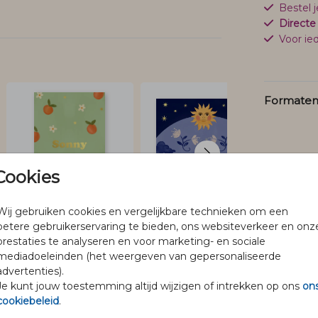
Bestel 
Directe
Voor ied
Formaten 
Cookies
Wij gebruiken cookies en vergelijkbare technieken om een
betere gebruikerservaring te bieden, ons websiteverkeer en onz
prestaties te analyseren en voor marketing- en sociale
mediadoeleinden (het weergeven van gepersonaliseerde
advertenties).
Je kunt jouw toestemming altijd wijzigen of intrekken op ons
on
@pineloillustraties
cookiebeleid
.