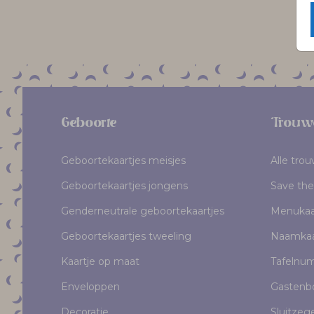
Geboorte
Trouw
Geboortekaartjes meisjes
Alle tro
Geboortekaartjes jongens
Save the
Genderneutrale geboortekaartjes
Menukaa
Geboortekaartjes tweeling
Naamkaa
Kaartje op maat
Tafelnu
Enveloppen
Gastenb
Decoratie
Sluitzeg