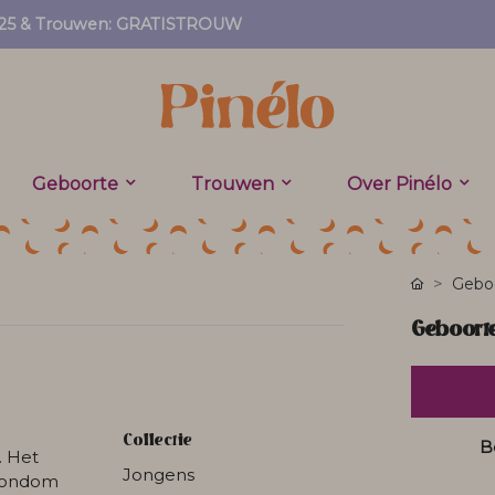
EF25 & Trouwen: GRATISTROUW
Geboorte
Trouwen
Over Pinélo
Geboo
Geboorte
Collectie
B
. Het
Jongens
 rondom