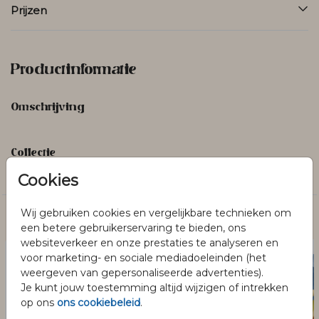
Prijzen
Productinformatie
Omschrijving
Collectie
Jongens
Cookies
Wij gebruiken cookies en vergelijkbare technieken om
Dit vind je misschien ook leuk
een betere gebruikerservaring te bieden, ons
websiteverkeer en onze prestaties te analyseren en
voor marketing- en sociale mediadoeleinden (het
weergeven van gepersonaliseerde advertenties).
Je kunt jouw toestemming altijd wijzigen of intrekken
op ons
ons cookiebeleid
.