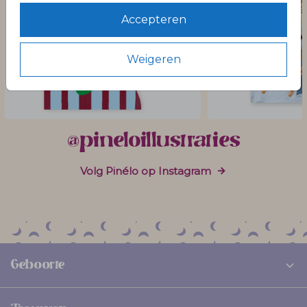
Accepteren
Weigeren
@pineloillustraties
Volg Pinélo op Instagram
Geboorte