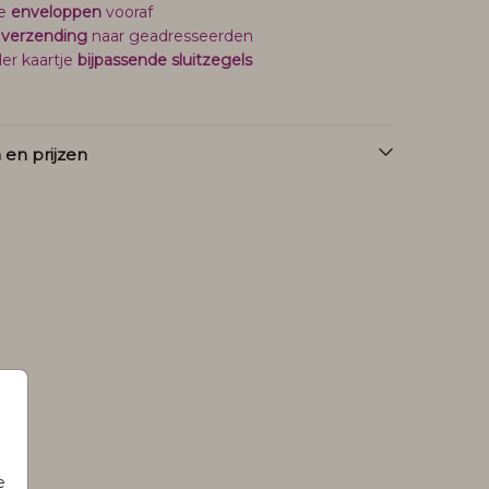
je
enveloppen
vooraf
 verzending
naar geadresseerden
er kaartje
bijpassende sluitzegels
en prijzen
e