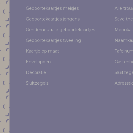
Geboortekaartjes meisjes
Alle tro
Geboortekaartjes jongens
Save the
Genderneutrale geboortekaartjes
Menukaa
Geboortekaartjes tweeling
Naamkaa
Kaartje op maat
Tafelnu
Enveloppen
Gastenb
Decoratie
Sluitzeg
Sluitzegels
Adressti