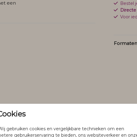
met een
Bestel 
Directe
Voor ied
Formaten 
Cookies
Wij gebruiken cookies en vergelijkbare technieken om een
betere gebruikerservaring te bieden, ons websiteverkeer en onz