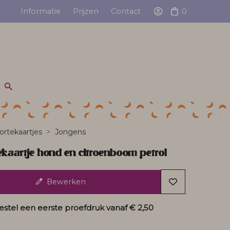
Informatie
Prijzen
Contact
0
rtekaartjes
Jongens
kaartje hond en citroenboom petrol
Bewerken
estel een eerste proefdruk vanaf
€ 2,50