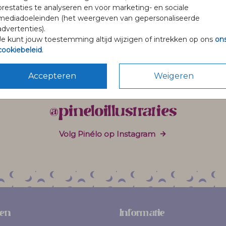
prestaties te analyseren en voor marketing- en sociale
mediadoeleinden (het weergeven van gepersonaliseerde
advertenties).
Je kunt jouw toestemming altijd wijzigen of intrekken op ons
on
cookiebeleid
.
Accepteren
Weigeren
@pineloillustraties
Volg Pinélo op Instagram
en
Informatie