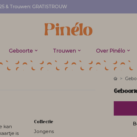
EF25 & Trouwen: GRATISTROUW
Geboorte
Trouwen
Over Pinélo
Geboo
Geboorte
Collectie
B
e kan
Jongens
aartje is