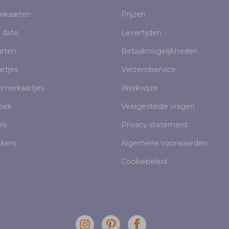
uwkaarten
Prijzen
 date
Levertijden
rten
Betaalmogelijkheden
rtjes
Verzendservice
mmerkaartjes
Werkwijze
oek
Veelgestelde vragen
els
Privacy statement
ckers
Algemene voorwaarden
Cookiebeleid