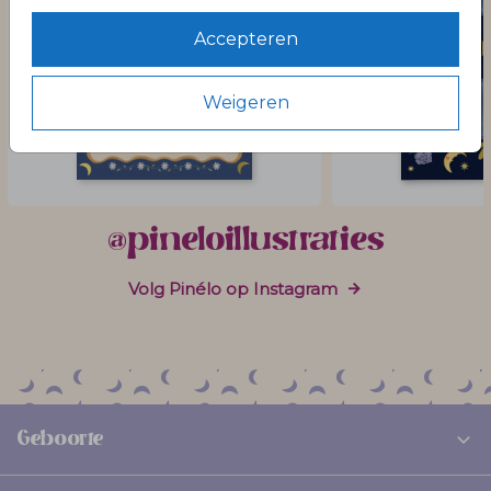
Accepteren
Weigeren
@pineloillustraties
Volg Pinélo op Instagram
Geboorte