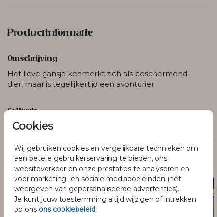
Productinformatie
Omschrijving
Het lieve gansje kenmerkt zich als beschermend
dier, maar is tegelijkertijd een avonturier.
Collectie
Cookies
Jongens
Wij gebruiken cookies en vergelijkbare technieken om
Dit vind je misschien ook leuk
een betere gebruikerservaring te bieden, ons
websiteverkeer en onze prestaties te analyseren en
voor marketing- en sociale mediadoeleinden (het
weergeven van gepersonaliseerde advertenties).
Je kunt jouw toestemming altijd wijzigen of intrekken
op ons
ons cookiebeleid
.