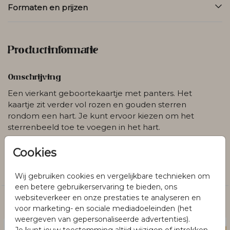
Formaten en prijzen
Productinformatie
Omschrijving
Een vierkant geboortekaartje met panters. Het
kaartje zit verder vol rozen en gouden sterren
rondom een hart. Je kunt ervoor kiezen om het
sterrenbeeld toe te voegen in het hart.
Cookies
Collectie
Genderneutraal
Wij gebruiken cookies en vergelijkbare technieken om
een betere gebruikerservaring te bieden, ons
websiteverkeer en onze prestaties te analyseren en
Dit vind je misschien ook leuk
voor marketing- en sociale mediadoeleinden (het
weergeven van gepersonaliseerde advertenties).