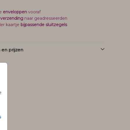
je
enveloppen
vooraf
 verzending
naar geadresseerden
er kaartje
bijpassende sluitzegels
en prijzen
e
s