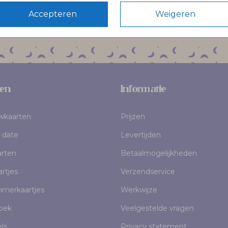
Volg Pinélo op Instagram
Accepteren
Weigeren
en
Informatie
uwkaarten
Prijzen
 date
Levertijden
rten
Betaalmogelijkheden
rtjes
Verzendservice
mmerkaartjes
Werkwijze
oek
Veelgestelde vragen
els
Privacy statement