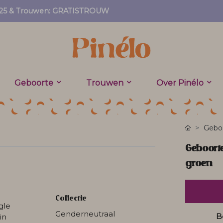
EF25 & Trouwen: GRATISTROUW
Geboorte
Trouwen
Over Pinélo
Geboo
Geboort
groen
Collectie
gle
Genderneutraal
B
in