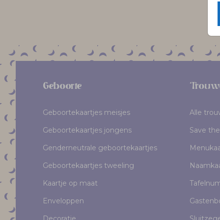
Geboorte
Trouw
Geboortekaartjes meisjes
Alle tro
Geboortekaartjes jongens
Save the
Genderneutrale geboortekaartjes
Menukaa
Geboortekaartjes tweeling
Naamkaa
Kaartje op maat
Tafelnu
Enveloppen
Gastenb
Decoratie
Sluitzeg