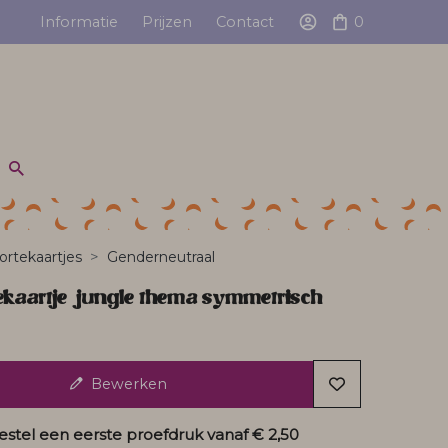
Informatie
Prijzen
Contact
0
rtekaartjes
Genderneutraal
ekaartje jungle thema symmetrisch
Bewerken
estel een eerste proefdruk vanaf
€ 2,50