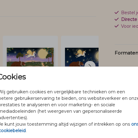
Bestel 
Directe
Voor ied
Formaten 
Cookies
Wij gebruiken cookies en vergelijkbare technieken om een
betere gebruikerservaring te bieden, ons websiteverkeer en onz
prestaties te analyseren en voor marketing- en sociale
mediadoeleinden (het weergeven van gepersonaliseerde
advertenties).
Je kunt jouw toestemming altijd wijzigen of intrekken op ons
on
@pineloillustraties
cookiebeleid
.