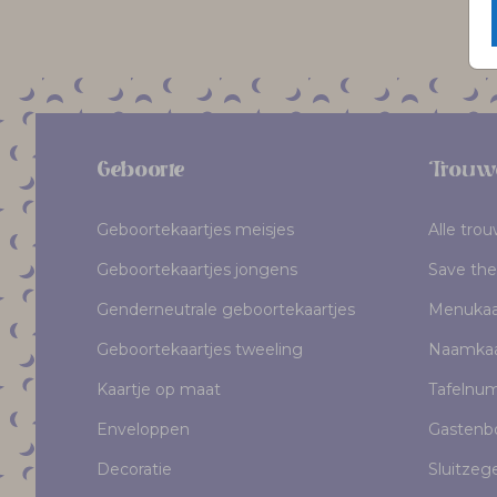
Geboorte
Trouw
Geboortekaartjes meisjes
Alle tro
Geboortekaartjes jongens
Save the
Genderneutrale geboortekaartjes
Menukaa
Geboortekaartjes tweeling
Naamkaa
Kaartje op maat
Tafelnu
Enveloppen
Gastenb
Decoratie
Sluitzeg