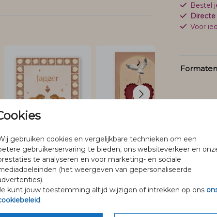
Bestel 
Directe
Voor ied
Formaten 
Cookies
Wij gebruiken cookies en vergelijkbare technieken om een
betere gebruikerservaring te bieden, ons websiteverkeer en onz
prestaties te analyseren en voor marketing- en sociale
mediadoeleinden (het weergeven van gepersonaliseerde
advertenties).
Je kunt jouw toestemming altijd wijzigen of intrekken op ons
on
@pineloillustraties
cookiebeleid
.
Volg Pinélo op Instagram