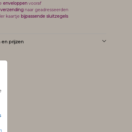
je
enveloppen
vooraf
 verzending
naar geadresseerden
er kaartje
bijpassende sluitzegels
en prijzen
e
s