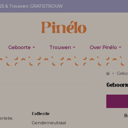
EF25 & Trouwen: GRATISTROUW
Geboorte
Trouwen
Over Pinélo
Geboo
Geboorte
Collectie
B
lelie.
Genderneutraal