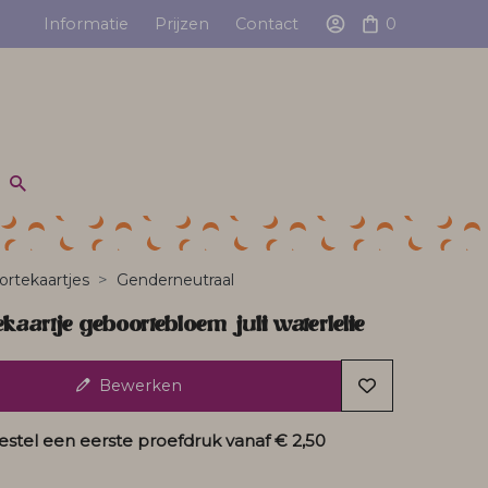
Informatie
Prijzen
Contact
0
rtekaartjes
Genderneutraal
kaartje geboortebloem juli waterlelie
Bewerken
estel een eerste proefdruk vanaf
€ 2,50