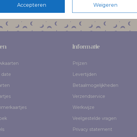
Accepteren
Weigeren
en
Informatie
uwkaarten
Prijzen
 date
Levertijden
rten
Betaalmogelijkheden
rtjes
Verzendservice
mmerkaartjes
Werkwijze
oek
Veelgestelde vragen
els
Privacy statement