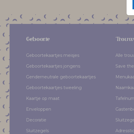
Geboorte
Trouw
Geboortekaartjes meisjes
Alle tro
Geboortekaartjes jongens
Save the
Genderneutrale geboortekaartjes
Menukaa
Geboortekaartjes tweeling
Naamkaa
Kaartje op maat
Tafelnu
Enveloppen
Gastenb
Decoratie
Sluitzeg
Sluitzegels
Adressti