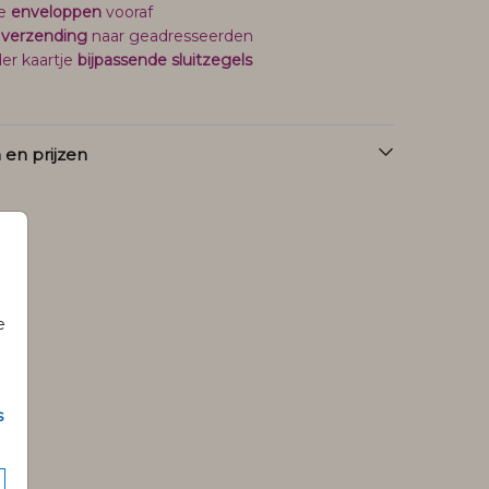
je
enveloppen
vooraf
 verzending
naar geadresseerden
er kaartje
bijpassende sluitzegels
en prijzen
e
s