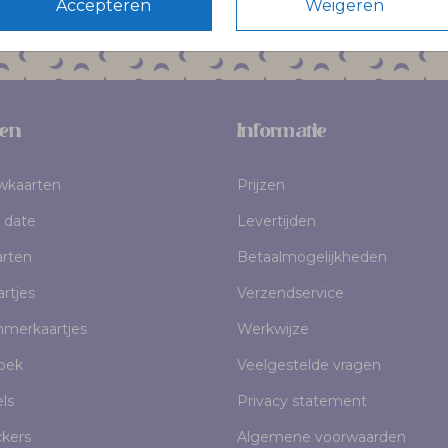
Accepteren
Weigeren
en
Informatie
uwkaarten
Prijzen
 date
Levertijden
rten
Betaalmogelijkheden
rtjes
Verzendservice
mmerkaartjes
Werkwijze
oek
Veelgestelde vragen
els
Privacy statement
ckers
Algemene voorwaarden