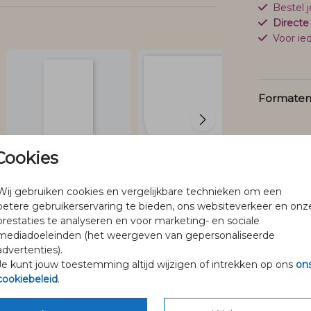
Bestel 
Directe
Voor ied
Formaten 
Cookies
Wij gebruiken cookies en vergelijkbare technieken om een
betere gebruikerservaring te bieden, ons websiteverkeer en onz
prestaties te analyseren en voor marketing- en sociale
mediadoeleinden (het weergeven van gepersonaliseerde
advertenties).
@pineloillustraties
Je kunt jouw toestemming altijd wijzigen of intrekken op ons
on
cookiebeleid
.
Volg Pinélo op Instagram