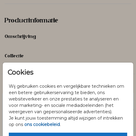
Productinformatie
Omschrijving
Collectie
Blanco
Cookies
Dit vind je misschien ook leuk
Wij gebruiken cookies en vergelijkbare technieken om
een betere gebruikerservaring te bieden, ons
websiteverkeer en onze prestaties te analyseren en
voor marketing- en sociale mediadoeleinden (het
weergeven van gepersonaliseerde advertenties).
Je kunt jouw toestemming altijd wijzigen of intrekken
op ons
ons cookiebeleid
.