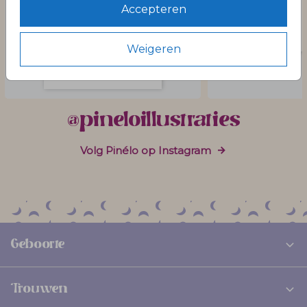
Accepteren
Weigeren
@pineloillustraties
Volg Pinélo op Instagram
Geboorte
Trouwen