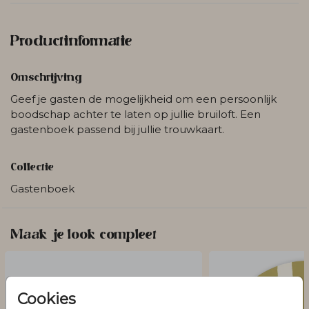
Productinformatie
Omschrijving
Geef je gasten de mogelijkheid om een persoonlijk
boodschap achter te laten op jullie bruiloft. Een
gastenboek passend bij jullie trouwkaart.
Collectie
Gastenboek
Maak je look compleet
Cookies