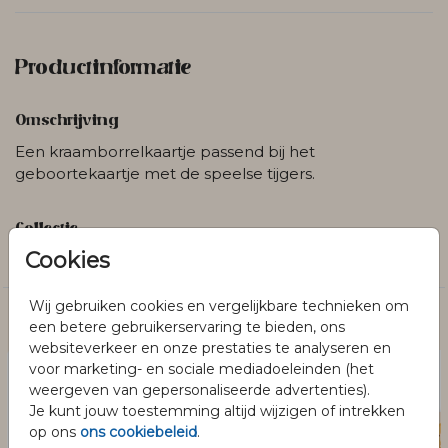
Productinformatie
Omschrijving
Een kraamborrelkaartje passend bij het
geboortekaartje met de speelse tijgers.
Collectie
Cookies
Kraamborrelkaartjes
Wij gebruiken cookies en vergelijkbare technieken om
Dit vind je misschien ook leuk
een betere gebruikerservaring te bieden, ons
websiteverkeer en onze prestaties te analyseren en
voor marketing- en sociale mediadoeleinden (het
weergeven van gepersonaliseerde advertenties).
Je kunt jouw toestemming altijd wijzigen of intrekken
op ons
ons cookiebeleid
.