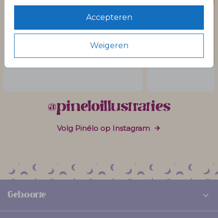
Accepteren
Weigeren
@pineloillustraties
Volg Pinélo op Instagram
Geboorte