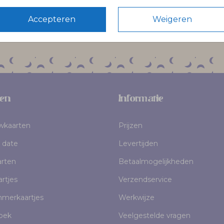
Accepteren
Weigeren
Volg Pinélo op Instagram
en
Informatie
uwkaarten
Prijzen
 date
Levertijden
rten
Betaalmogelijkheden
rtjes
Verzendservice
mmerkaartjes
Werkwijze
oek
Veelgestelde vragen