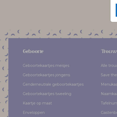
Geboorte
Trouw
Geboortekaartjes meisjes
Alle tro
Geboortekaartjes jongens
Save the
Genderneutrale geboortekaartjes
Menukaa
Geboortekaartjes tweeling
Naamkaa
Kaartje op maat
Tafelnu
Enveloppen
Gastenb