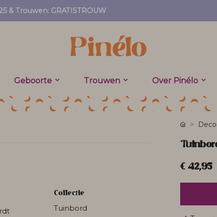
EF25 & Trouwen: GRATISTROUW
Geboorte
Trouwen
Over Pinélo
Decor
Tuinbor
€ 42,95
Collectie
Tuinbord
rdt