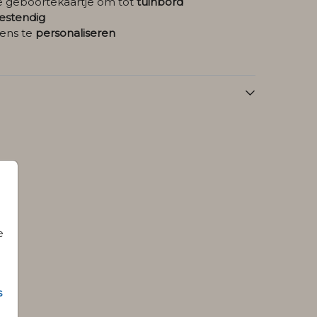
je geboortekaartje om tot
tuinbord
stendig
ens te
personaliseren
e
s