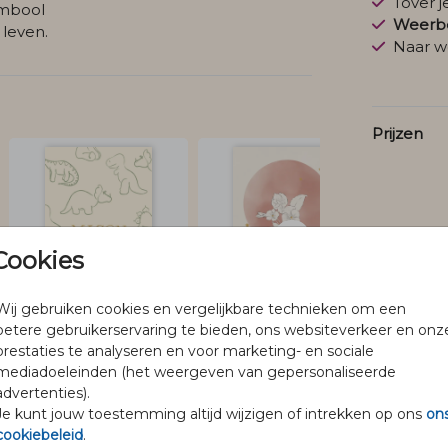
Tover 
ymbool
Weerbe
 leven.
Naar w
Prijzen
Cookies
Wij gebruiken cookies en vergelijkbare technieken om een
betere gebruikerservaring te bieden, ons websiteverkeer en onz
prestaties te analyseren en voor marketing- en sociale
mediadoeleinden (het weergeven van gepersonaliseerde
advertenties).
Je kunt jouw toestemming altijd wijzigen of intrekken op ons
on
cookiebeleid
.
@pineloillustraties