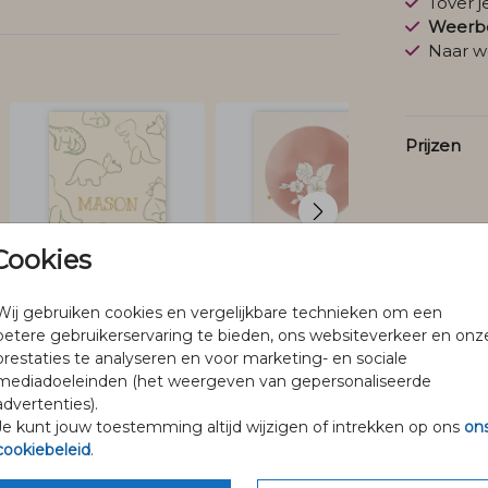
Tover 
Weerbe
Naar w
Prijzen
Cookies
Wij gebruiken cookies en vergelijkbare technieken om een
betere gebruikerservaring te bieden, ons websiteverkeer en onz
prestaties te analyseren en voor marketing- en sociale
mediadoeleinden (het weergeven van gepersonaliseerde
advertenties).
Je kunt jouw toestemming altijd wijzigen of intrekken op ons
on
@pineloillustraties
cookiebeleid
.
Volg Pinélo op Instagram