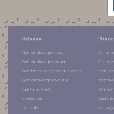
Geboorte
Trouw
Geboortekaartjes meisjes
Alle tro
Geboortekaartjes jongens
Save the
Genderneutrale geboortekaartjes
Menukaa
Geboortekaartjes tweeling
Naamkaa
Kaartje op maat
Tafelnu
Enveloppen
Gastenb
Decoratie
Sluitzeg