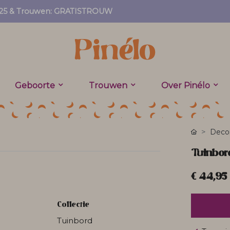
EF25 & Trouwen: GRATISTROUW
Geboorte
Trouwen
Over Pinélo
Decor
Tuinbor
€ 44,95
Collectie
Tuinbord