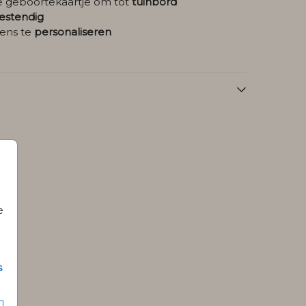
je geboortekaartje om tot
tuinbord
stendig
ens te
personaliseren
e
s