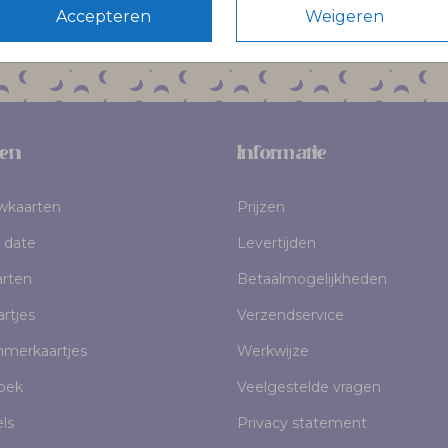
Accepteren
Weigeren
en
Informatie
uwkaarten
Prijzen
 date
Levertijden
rten
Betaalmogelijkheden
rtjes
Verzendservice
mmerkaartjes
Werkwijze
oek
Veelgestelde vragen
els
Privacy statement