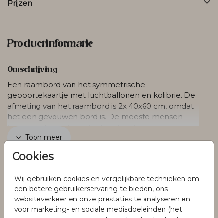
Prijzen
Productinformatie
Omschrijving
Een raambord van het symmetrische
geboortekaartje met luchtballonen en kolibrie. De
afmeting van het raambord is 2x 40x60 cm, omdat
het een gevouwen bord is. De meeste mensen
kennen dit van de makerlaarsborden.
Toon meer
Cookies
Collectie
Wij gebruiken cookies en vergelijkbare technieken om
Raambord
een betere gebruikerservaring te bieden, ons
websiteverkeer en onze prestaties te analyseren en
voor marketing- en sociale mediadoeleinden (het