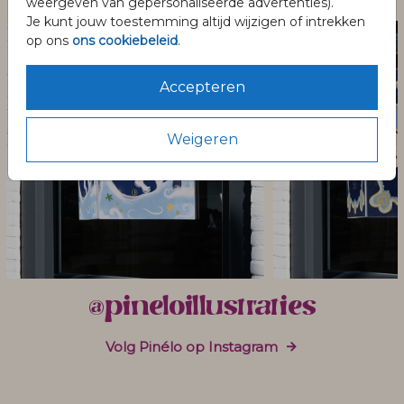
Dit vind je misschien ook leuk
weergeven van gepersonaliseerde advertenties).
Je kunt jouw toestemming altijd wijzigen of intrekken
op ons
ons cookiebeleid
.
Accepteren
Weigeren
@pineloillustraties
Volg Pinélo op Instagram