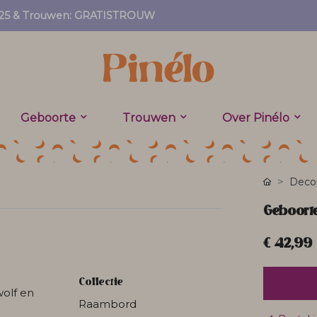
EF25 & Trouwen: GRATISTROUW
Geboorte
Trouwen
Over Pinélo
Decor
Geboort
€ 42,99
Collectie
wolf en
Raambord