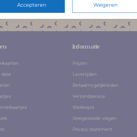
Accepteren
Weigeren
en
Informatie
uwkaarten
Prijzen
 date
Levertijden
rten
Betaalmogelijkheden
rtjes
Verzendservice
mmerkaartjes
Werkwijze
oek
Veelgestelde vragen
els
Privacy statement