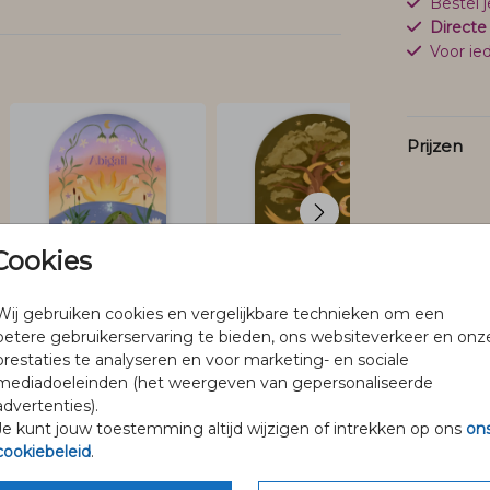
Bestel 
Directe
Voor ied
Prijzen
Cookies
Wij gebruiken cookies en vergelijkbare technieken om een
betere gebruikerservaring te bieden, ons websiteverkeer en onz
prestaties te analyseren en voor marketing- en sociale
mediadoeleinden (het weergeven van gepersonaliseerde
advertenties).
Je kunt jouw toestemming altijd wijzigen of intrekken op ons
on
@pineloillustraties
cookiebeleid
.
Volg Pinélo op Instagram