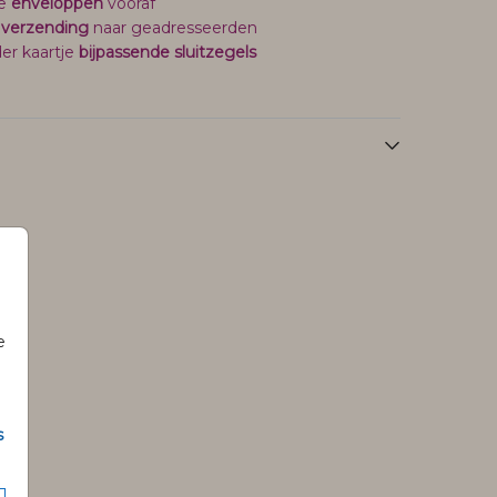
je
enveloppen
vooraf
 verzending
naar geadresseerden
er kaartje
bijpassende sluitzegels
e
s