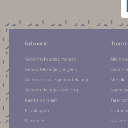
Geboorte
Trouw
Geboortekaartjes meisjes
Alle tro
Geboortekaartjes jongens
Save the
Genderneutrale geboortekaartjes
Menukaa
Geboortekaartjes tweeling
Naamkaa
Kaartje op maat
Tafelnu
Enveloppen
Gastenb
Decoratie
Sluitzeg