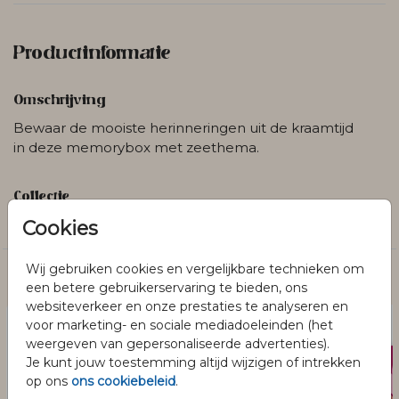
Productinformatie
Omschrijving
Bewaar de mooiste herinneringen uit de kraamtijd
in deze memorybox met zeethema.
Collectie
Memorybox
Cookies
Wij gebruiken cookies en vergelijkbare technieken om
Dit vind je misschien ook leuk
een betere gebruikerservaring te bieden, ons
websiteverkeer en onze prestaties te analyseren en
voor marketing- en sociale mediadoeleinden (het
weergeven van gepersonaliseerde advertenties).
Je kunt jouw toestemming altijd wijzigen of intrekken
op ons
ons cookiebeleid
.