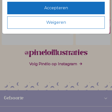
Accepteren
Weigeren
@pineloillustraties
Volg Pinélo op Instagram
Geboorte