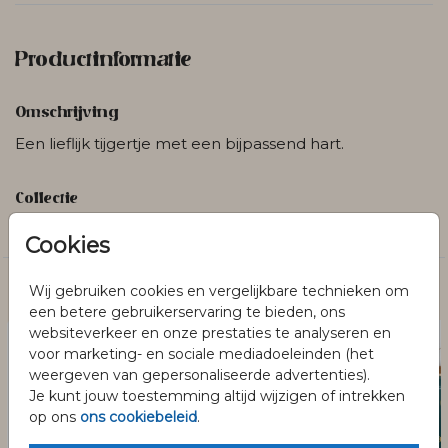
Productinformatie
Omschrijving
Een lieflijk tijgertje met een bijpassend hart.
Collectie
Canvasposters
Cookies
Wij gebruiken cookies en vergelijkbare technieken om
Dit vind je misschien ook leuk
een betere gebruikerservaring te bieden, ons
websiteverkeer en onze prestaties te analyseren en
voor marketing- en sociale mediadoeleinden (het
weergeven van gepersonaliseerde advertenties).
Je kunt jouw toestemming altijd wijzigen of intrekken
op ons
ons cookiebeleid
.