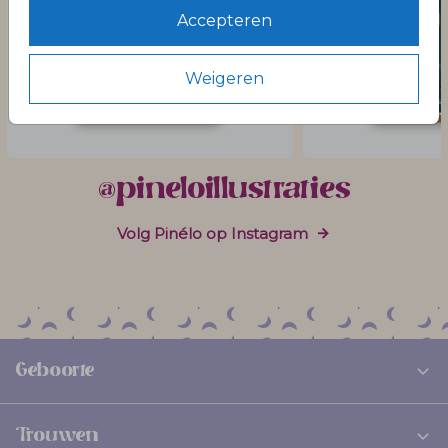
Accepteren
Weigeren
@pineloillustraties
Volg Pinélo op Instagram
Geboorte
Trouwen