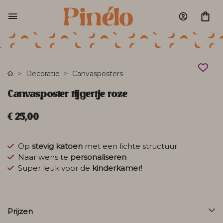
0
Decoratie
Canvasposters
Canvasposter tijgertje roze
€ 25,00
Op
stevig katoen
met een lichte structuur
Naar wens te
personaliseren
Super leuk voor de
kinderkamer
!
Prijzen