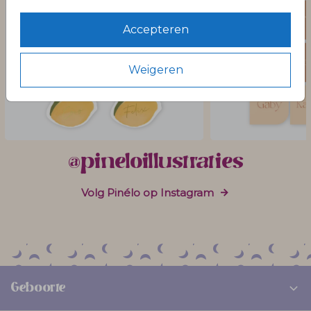
Accepteren
Weigeren
@pineloillustraties
Volg Pinélo op Instagram
Geboorte