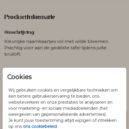
Productinformatie
Omschrijving
Kleurrijke naamkaartjes vol met wilde bloemen.
Prachtig voor aan de gedekte tafel tijdens jullie
bruiloft.
Collectie
Cookies
Naamkaartjes
Wij gebruiken cookies en vergelijkbare technieken om
een betere gebruikerservaring te bieden, ons
Dit vind je misschien ook leuk
websiteverkeer en onze prestaties te analyseren en
voor marketing- en sociale mediadoeleinden (het
weergeven van gepersonaliseerde advertenties).
Je kunt jouw toestemming altijd wijzigen of intrekken
op ons
ons cookiebeleid
.